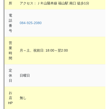
所
アクセス：ＪＲ山陽本線 福山駅 南口 徒歩1分
電
話
084-925-2080
番
号
営
業
月～土、祝前日: 18:00～翌2:00
時
間
定
休
日曜日
日
お
店
無し
HP